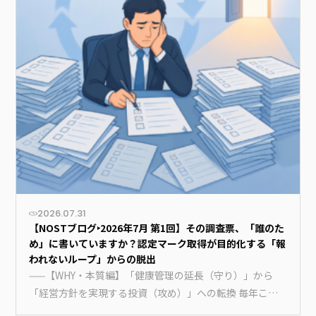
2026.07.31
【NOSTブログ‣2026年7月 第1回】その調査票、「誰のた
め」に書いていますか？認定マーク取得が目的化する「報
われないループ」からの脱出
——【WHY・本質編】「健康管理の延長（守り）」から
「経営方針を実現する投資（攻め）」への転換 毎年この
時期が近づくと、…