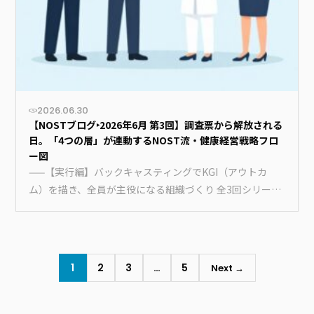
2026.06.30
【NOSTブログ‣2026年6月 第3回】調査票から解放される
日。「4つの層」が連動するNOST流・健康経営戦略フロ
ー図
——【実行編】バックキャスティングでKGI（アウトカ
ム）を描き、全員が主役になる組織づくり 全3回シリーズ
の最終回です。…
1
2
3
…
5
Next →