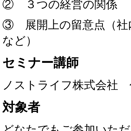
② ３つの経営の関係
③ 展開上の留意点（社
など）
セミナー講師
ノストライフ株式会社 
対象者
どなたでもご参加いただ