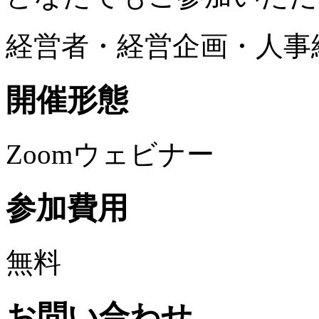
経営者・経営企画・人事
開催形態
Zoomウェビナー
参加費用
無料
お問い合わせ