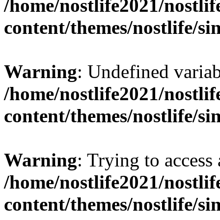
/home/nostlife2021/nostl
content/themes/nostlife/si
Warning
: Undefined vari
/home/nostlife2021/nostl
content/themes/nostlife/si
Warning
: Trying to access 
/home/nostlife2021/nostl
content/themes/nostlife/si