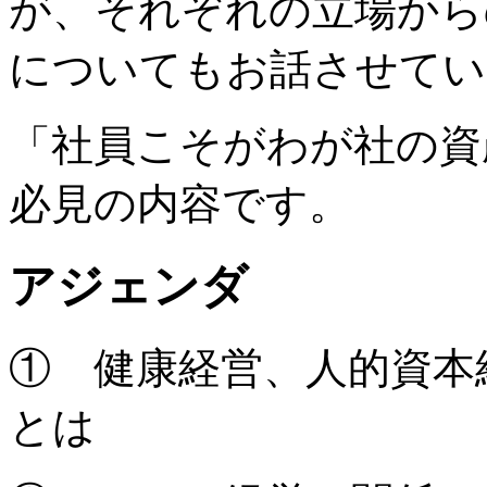
が、それぞれの立場から
についてもお話させてい
「社員こそがわが社の資
必見の内容です。
アジェンダ
① 健康経営、人的資本
とは