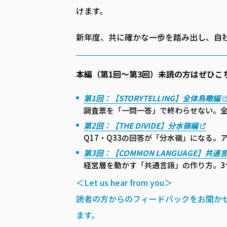
けます。
新年度、共に確かな一歩を踏み出し、自
本編（第1回〜第3回）未読の方はぜひこ
第1回：【STORYTELLING】全体鳥瞰編
調査票を「一問一答」で終わらせない。
第2回：【THE DIVIDE】分水嶺編
Q17・Q33の回答が「分水嶺」になる
第3回：【COMMON LANGUAGE】共通
経営層を動かす「共通言語」の作り方。3
＜Let us hear from you＞
読者の方からのフィードバックをお聞か
ます。