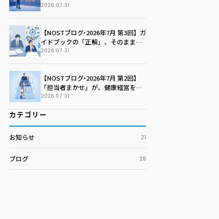
社の未来を語る季節に変える
2026.07.31
【NOSTブログ‣2026年7月 第3回】ガ
イドブックの「正解」、そのまま写
していませんか？100社100通りの戦
2026.07.31
略マップを描く技術
【NOSTブログ‣2026年7月 第2回】
「担当者まかせ」が、健康経営を止
めている。孤独な戦いを終わらせる
2026.07.31
推進体制のつくり方
カテゴリー
お知らせ
21
ブログ
28