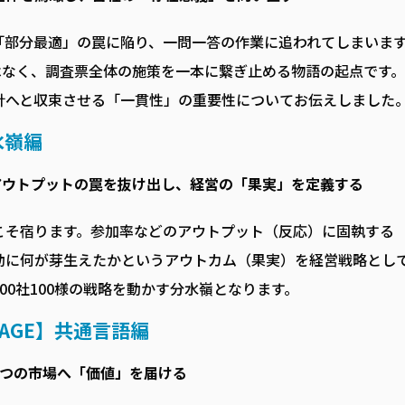
「部分最適」の罠に陥り、一問一答の作業に追われてしまいま
ではなく、調査票全体の施策を一本に繋ぎ止める物語の起点です
針へと収束させる「一貫性」の重要性についてお伝えしました
水嶺編
。アウトプットの罠を抜け出し、経営の「果実」を定義する
こそ宿ります。参加率などのアウトプット（反応）に固執する
動に何が芽生えたかというアウトカム（果実）を経営戦略とし
00社100様の戦略を動かす分水嶺となります。
UAGE】共通言語編
3つの市場へ「価値」を届ける