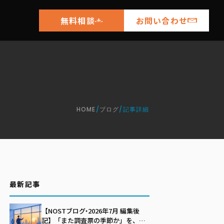
無料相談
お問い合わせ
HOME
/
ブログ
/
記事詳細
最新記事
【NOSTブログ‣2026年7月 編集後
記】「また調査票の季節か」を、自