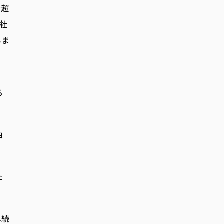
を超
社
しま
る
。
独
。
た
し続