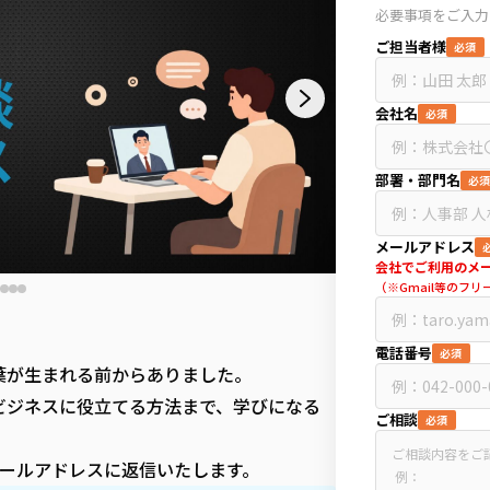
必要事項をご入力
ご担当者様
必須
会社名
必須
部署・部門名
必
メールアドレス
会社でご利用のメ
（※Gmail等のフ
電話番号
必須
葉が生まれる前からありました。
ビジネスに役立てる方法まで、学びになる
ご相談
必須
メールアドレスに返信いたします。