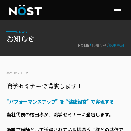
NEWS
お知らせ
HOME
/
お知らせ
/
記事詳細
お知らせ
2022.11.12
識学セミナーで講演します！
“パフォーマンスアップ” を “健康経営” で実現する
当社代表の橘田孝が、識学セミナーに登壇します。
識学で講師として活躍されている横場香子様との共催で