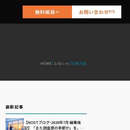
無料相談
お問い合わせ
HOME
/
お知らせ
/
記事詳細
最新記事
』
【NOSTブログ‣2026年7月 編集後
記】「また調査票の季節か」を、自