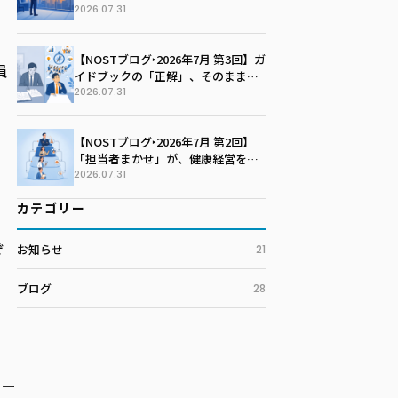
社の未来を語る季節に変える
2026.07.31
【NOSTブログ‣2026年7月 第3回】ガ
員
イドブックの「正解」、そのまま写
していませんか？100社100通りの戦
2026.07.31
略マップを描く技術
【NOSTブログ‣2026年7月 第2回】
「担当者まかせ」が、健康経営を止
めている。孤独な戦いを終わらせる
2026.07.31
推進体制のつくり方
カテゴリー
ぞ
お知らせ
21
ブログ
28
ォー