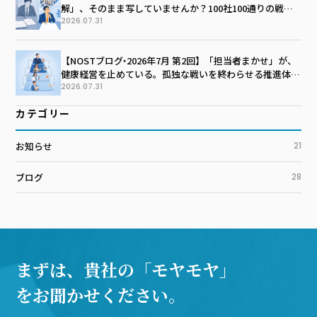
解」、そのまま写していませんか？100社100通りの戦略
マップを描く技術
2026.07.31
【NOSTブログ‣2026年7月 第2回】「担当者まかせ」が、
健康経営を止めている。孤独な戦いを終わらせる推進体制
のつくり方
2026.07.31
カテゴリー
お知らせ
21
ブログ
28
まずは、貴社の「モヤモヤ」
をお聞かせください。