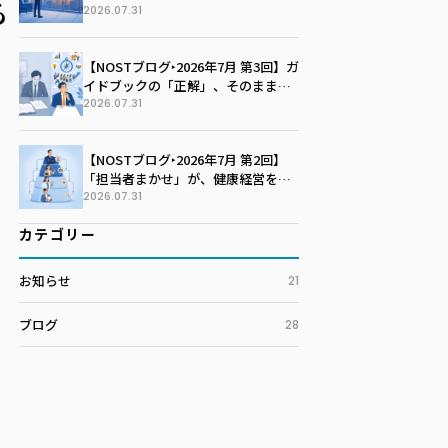
る
社の未来を語る季節に変える
2026.07.31
【NOSTブログ‣2026年7月 第3回】ガ
イドブックの「正解」、そのまま写
していませんか？100社100通りの戦
2026.07.31
略マップを描く技術
【NOSTブログ‣2026年7月 第2回】
「担当者まかせ」が、健康経営を止
めている。孤独な戦いを終わらせる
2026.07.31
推進体制のつくり方
カテゴリー
お知らせ
21
ブログ
28