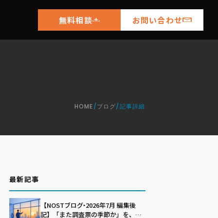
無料相談
お問い合わせ
HOME
/
ブログ
/
記事詳細
最新記事
【NOSTブログ‣2026年7月 編集後
記】「また調査票の季節か」を、自